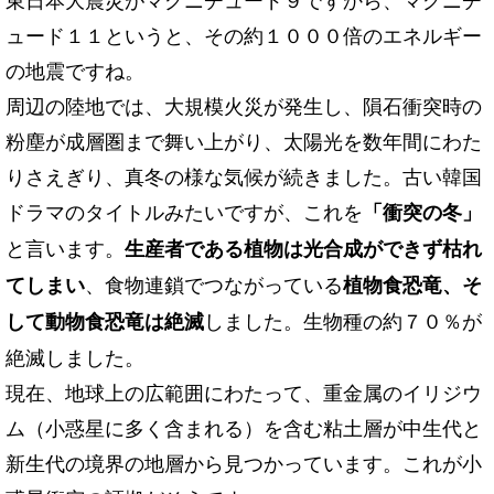
ュード１１というと、その約１０００倍のエネルギー
の地震ですね。
周辺の陸地では、大規模火災が発生し、隕石衝突時の
粉塵が成層圏まで舞い上がり、太陽光を数年間にわた
りさえぎり、真冬の様な気候が続きました。古い韓国
ドラマのタイトルみたいですが、これを
「衝突の冬」
と言います。
生産者である植物は光合成ができず枯れ
、食物連鎖でつながっている
てしまい
植物食恐竜、そ
しました。生物種の約７０％が
して動物食恐竜は絶滅
絶滅しました。
現在、地球上の広範囲にわたって、重金属のイリジウ
ム（小惑星に多く含まれる）を含む粘土層が中生代と
新生代の境界の地層から見つかっています。これが小