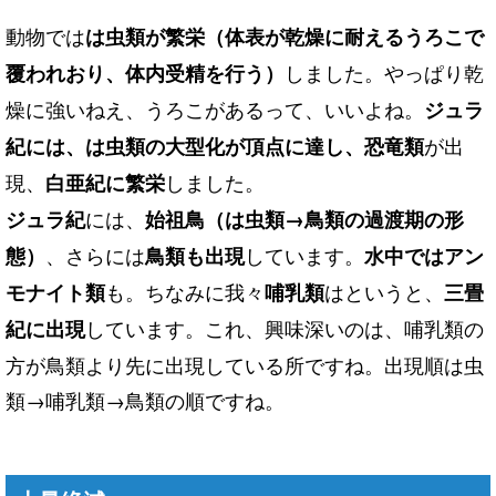
動物では
は虫類が繁栄（体表が乾燥に耐えるうろこで
しました。やっぱり乾
覆われおり、体内受精を行う）
燥に強いねえ、うろこがあるって、いいよね。
ジュラ
が出
紀には、は虫類の大型化が頂点に達し、恐竜類
現、
しました。
白亜紀に繁栄
には、
ジュラ紀
始祖鳥（は虫類
→
鳥類の過渡期の形
、さらには
しています。
態）
鳥類も出現
水中ではアン
も。ちなみに我々
はというと、
モナイト類
哺乳類
三畳
しています。これ、興味深いのは、哺乳類の
紀に出現
方が鳥類より先に出現している所ですね。出現順は虫
類→哺乳類→鳥類の順ですね。