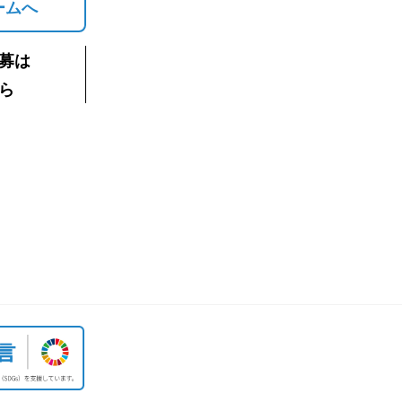
ームへ
募は
ら