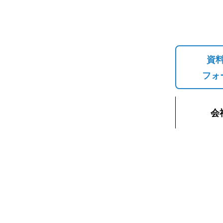
資
フォ
会