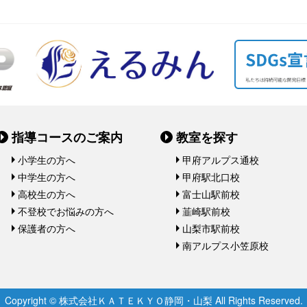
指導コースのご案内
教室を探す
小学生の方へ
甲府アルプス通校
中学生の方へ
甲府駅北口校
高校生の方へ
富士山駅前校
不登校でお悩みの方へ
韮崎駅前校
保護者の方へ
山梨市駅前校
南アルプス小笠原校
Copyright © 株式会社ＫＡＴＥＫＹＯ静岡・山梨 All Rights Reserved.