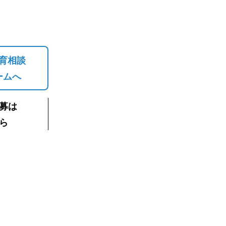
育相談
ームへ
募は
ら