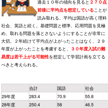
過去１０年の傾向を見ると
２７０点
ことが
前後に平均点を想定している
読み取れる。平均は国語が高く理科
社会、英語と続く。基礎問題と標準、応用問題を見極
め、取れる問題を落とさないようにすることが非常に
大切。２年続けて平均点が上がったことはなく、２９
年度が上がったことを考慮すると、
３０年度入試の難
を想定して学習計画を立てる
易度は若干上がる可能性
べきと考えられる。
合計
国語
社会
29年度
283.4
70.9
55.8
28年度
250.4
58
46.5