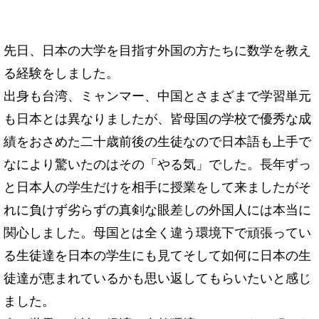
先日、
日本の大学を目指す外国の方たちに数学を教え
る経験をしました。
出身も台湾、ミャンマー、
中国とさまざまで学習単元
も日本とは異なりましたが、
皆母国の学校で優秀な成
績をおさめた二十歳前後の生徒なので日本
語も上手で
なにより驚いたのはその「やる気」でした。
長年ずっ
と日本人の学生だけを相手に授業をして来ましたがそ
れに
負けず劣らずの真剣な眼差しの外国人には本当に
関心しました。
母国とは全く違う環境下で頑張ってい
る生徒達を日本の学生にも見
てそして如何に日本の生
徒達が恵まれているかも思い返してもらい
たいと感じ
ました。