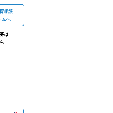
育相談
ームへ
募は
ら