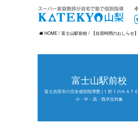
HOME
富士山駅前校
【自習時間のおしらせ
富士山駅前校
富士吉田市の完全個別指導塾 | 1 対 1 のＫＡＴＥ
小・中・高・既卒生対象