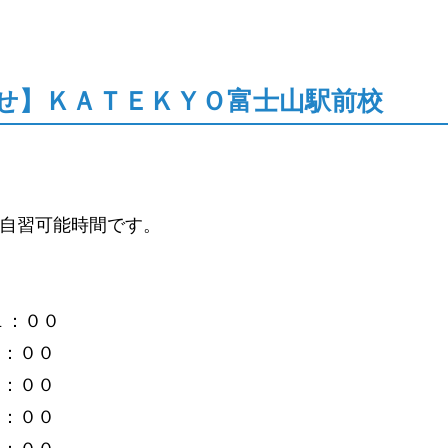
せ】ＫＡＴＥＫＹＯ富士山駅前校
前校自習可能時間です。
２１：００
２１：００
２１：００
２１：００
２１：００