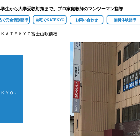
小学生から大学受験対策まで。プロ家庭教師のマンツーマン指導
塾で完全個別指導
自宅でKATEKYO
お問い合わせ
無料体験指導
】ＫＡＴＥＫＹＯ富士山駅前校
ＫＹＯ -