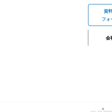
資
フォ
会