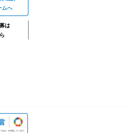
ームへ
募は
ら