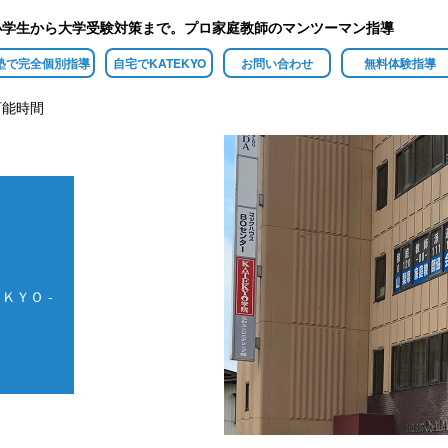
小学生から大学受験対策まで。プロ家庭教師のマンツーマン指導
塾で完全個別指導
自宅でKATEKYO
お問い合わせ
無料体験指導
可能時間
ＫＹＯ -