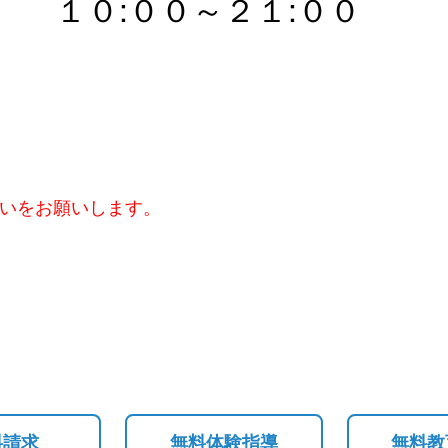
１０:００～２１
:００
Ａ
洗いをお願いします。
料請求
無料体験指導
無料教