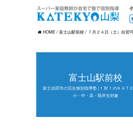
HOME
富士山駅前校
７月２４日（土）自習
富士山駅前校
富士吉田市の完全個別指導塾 | 1 対 1 のＫＡＴＥ
小・中・高・既卒生対象