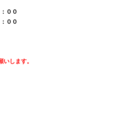
１８：００
１：００
願いします。
。