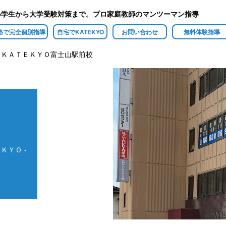
小学生から大学受験対策まで。プロ家庭教師のマンツーマン指導
塾で完全個別指導
自宅でKATEKYO
お問い合わせ
無料体験指導
】ＫＡＴＥＫＹＯ富士山駅前校
ＫＹＯ -