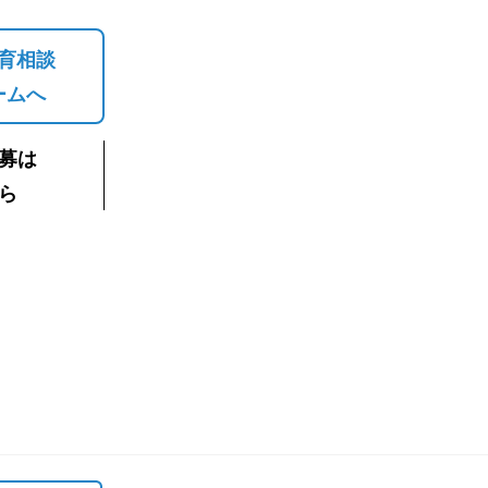
育相談
ームへ
募は
ら