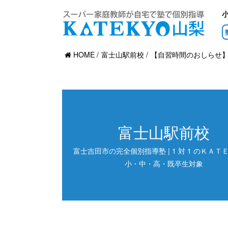
HOME
富士山駅前校
【自習時間のおしらせ
富士山駅前校
富士吉田市の完全個別指導塾 | 1 対 1 のＫＡＴＥ
小・中・高・既卒生対象