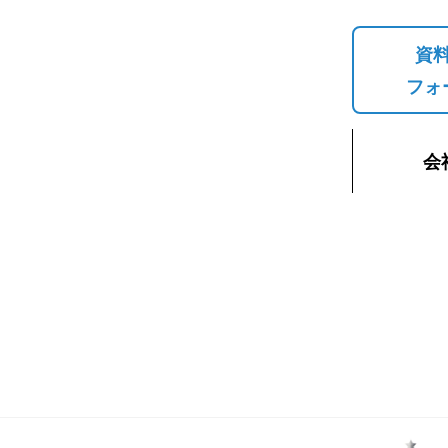
資
フォ
会