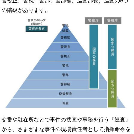
警視正、警視、警部、警部補、巡査部長、巡査の9つ
の階級があります。
交番や駐在所などで事件の捜査や事務を行う『巡査』
から、さまざまな事件の現場責任者として指揮命令を