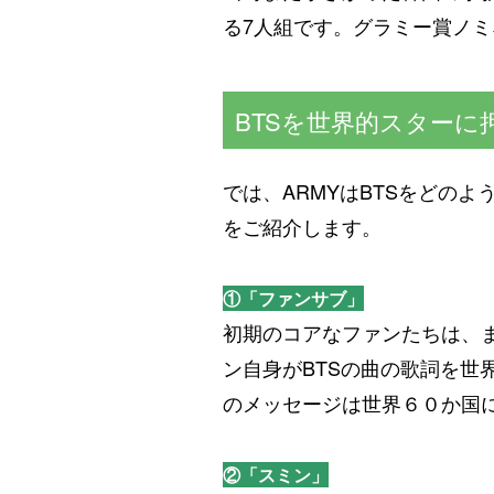
る7人組です。グラミー賞ノ
BTSを世界的スターに
では、ARMYはBTSをどの
をご紹介します。
①「ファンサブ」
初期のコアなファンたちは、ま
ン自身がBTSの曲の歌詞を世
のメッセージは世界６０か国に
②「スミン」