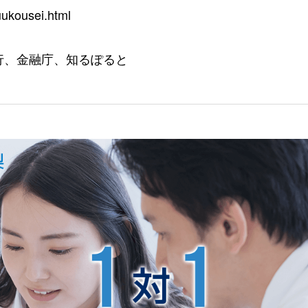
uukousei.html
行、金融庁、知るぽると